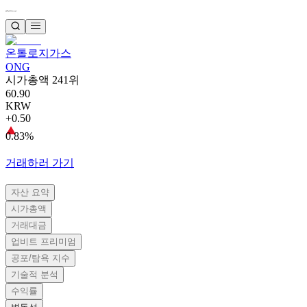
온톨로지가스
ONG
시가총액 241위
60.90
KRW
+0.50
0.83%
거래하러 가기
자산 요약
시가총액
거래대금
업비트 프리미엄
공포/탐욕 지수
기술적 분석
수익률