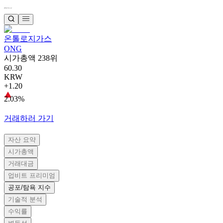
온톨로지가스
ONG
시가총액 238위
60.30
KRW
+1.20
2.03%
거래하러 가기
자산 요약
시가총액
거래대금
업비트 프리미엄
공포/탐욕 지수
기술적 분석
수익률