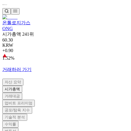
온톨로지가스
ONG
시가총액 241위
60.30
KRW
+0.90
1.52%
거래하러 가기
자산 요약
시가총액
거래대금
업비트 프리미엄
공포/탐욕 지수
기술적 분석
수익률