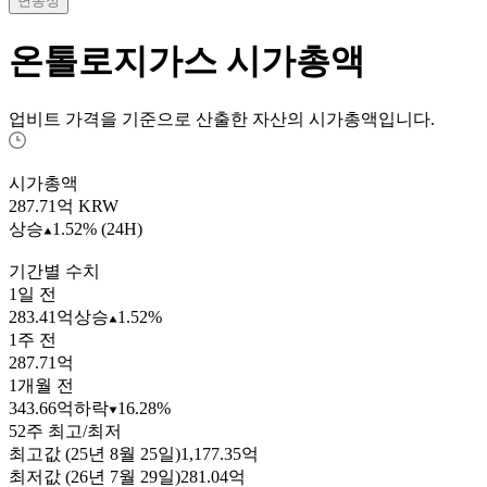
변동성
온톨로지가스
시가총액
업비트 가격을 기준으로 산출한 자산의 시가총액입니다.
시가총액
287.71
억 KRW
상승
1.52% (24H)
기간별 수치
1일 전
283.41억
상승
1.52%
1주 전
287.71억
1개월 전
343.66억
하락
16.28%
52주 최고/최저
최고값 (25년 8월 25일)
1,177.35억
최저값 (26년 7월 29일)
281.04억