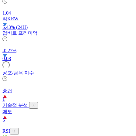
1.04
억
KRW
5.43% (24H)
업비트 프리미엄
-0.27%
0.08
공포/탐욕 지수
중립
1
기술적 분석
매도
5
RSI