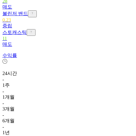
28
매도
볼린저 밴드
0.23
중립
스토캐스틱
11
매도
수익률
24시간
-
1주
-
1개월
-
3개월
-
6개월
-
1년