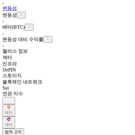
-
변동성
변동성
-
베타(BTC)
-
변동성 대비 수익률
-
월러스 정보
섹터
인프라
DePIN
스토리지
블록체인 네트워크
Sui
연관 지수
전체
테마
섹터
법적 고지