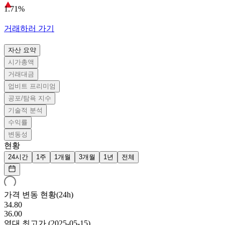
1.71%
거래하러 가기
자산 요약
시가총액
거래대금
업비트 프리미엄
공포/탐욕 지수
기술적 분석
수익률
변동성
현황
24시간
1주
1개월
3개월
1년
전체
가격 변동 현황(24h)
34.80
36.00
역대 최고가
(
2025-05-15
)