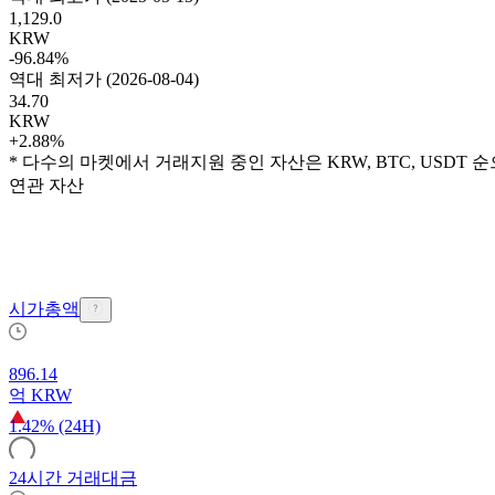
1,129.0
KRW
-96.84%
역대 최저가
(
2026-08-04
)
34.70
KRW
+2.88%
* 다수의 마켓에서 거래지원 중인 자산은 KRW, BTC, USDT
연관 자산
시가총액
896.14
억
KRW
1.42% (24H)
24시간 거래대금