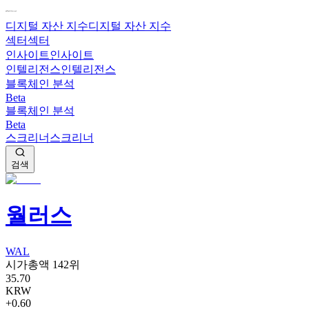
디지털 자산 지수
디지털 자산 지수
섹터
섹터
인사이트
인사이트
인텔리전스
인텔리전스
블록체인 분석
Beta
블록체인 분석
Beta
스크리너
스크리너
검색
월러스
WAL
시가총액 142위
35.70
KRW
+0.60