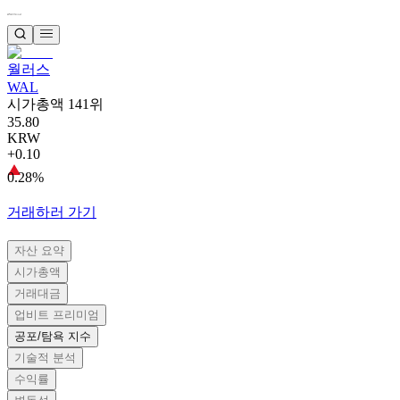
월러스
WAL
시가총액 141위
35.80
KRW
+0.10
0.28%
거래하러 가기
자산 요약
시가총액
거래대금
업비트 프리미엄
공포/탐욕 지수
기술적 분석
수익률