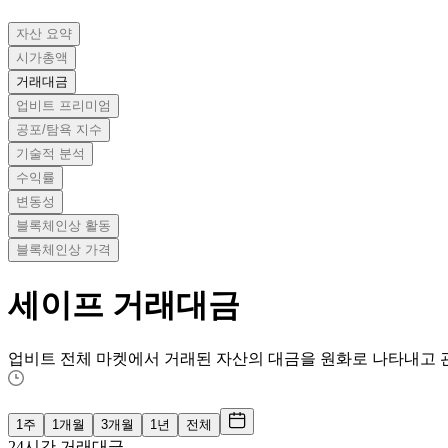
자산 요약
시가총액
거래대금
업비트 프리미엄
공포/탐욕 지수
기술적 분석
수익률
변동성
블록체인상 활동
블록체인상 가격
세이프
거래대금
업비트 전체 마켓에서 거래된 자산의 대금을 원화로 나타내고 
1주
1개월
3개월
1년
전체
24시간 거래대금