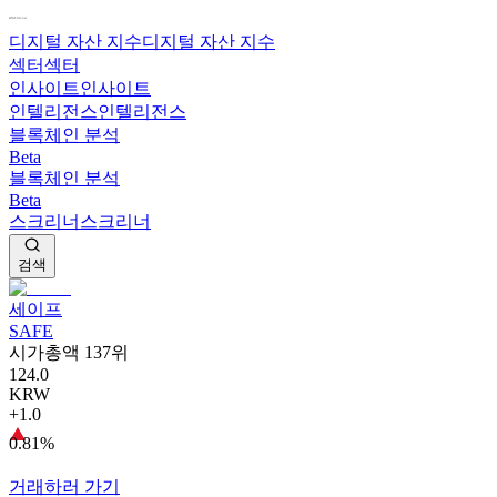
디지털 자산 지수
디지털 자산 지수
섹터
섹터
인사이트
인사이트
인텔리전스
인텔리전스
블록체인 분석
Beta
블록체인 분석
Beta
스크리너
스크리너
검색
세이프
SAFE
시가총액 137위
124.0
KRW
+1.0
0.81%
거래하러 가기