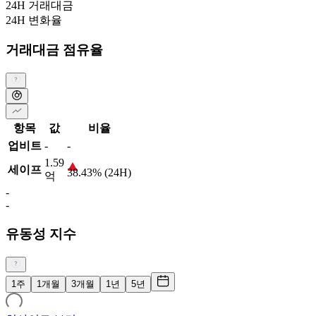
24H 거래대금
24H 변화율
거래대금 점유율
항목
값
비율
업비트
-
-
1.59
세이프
38.43% (24H)
억
-
-
유동성 지수
1주
1개월
3개월
1년
5년