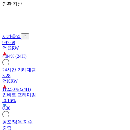
연관 자산
시가총액
997.68
억
KRW
4.84% (24H)
24시간 거래대금
3.28
억
KRW
112.50% (24H)
업비트 프리미엄
-0.16%
0.38
공포/탐욕 지수
중립