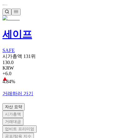
세이프
SAFE
시가총액 131위
130.0
KRW
+6.0
4.84%
거래하러 가기
자산 요약
시가총액
거래대금
업비트 프리미엄
공포/탐욕 지수