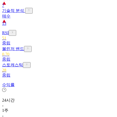
7
기술적 분석
매수
13
RSI
51
중립
볼린저 밴드
0.70
중립
스토캐스틱
28
중립
수익률
24시간
-
1주
-