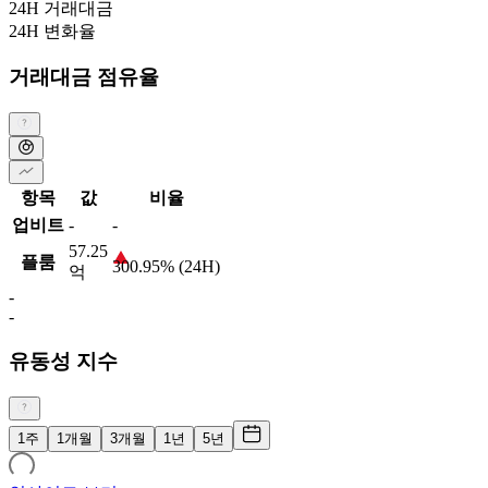
24H 거래대금
24H 변화율
거래대금 점유율
항목
값
비율
업비트
-
-
57.25
플룸
300.95% (24H)
억
-
-
유동성 지수
1주
1개월
3개월
1년
5년