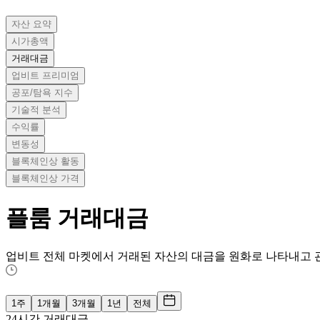
자산 요약
시가총액
거래대금
업비트 프리미엄
공포/탐욕 지수
기술적 분석
수익률
변동성
블록체인상 활동
블록체인상 가격
플룸
거래대금
업비트 전체 마켓에서 거래된 자산의 대금을 원화로 나타내고 
1주
1개월
3개월
1년
전체
24시간 거래대금