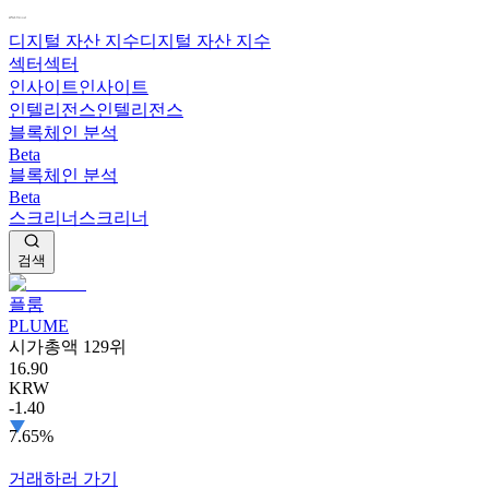
디지털 자산 지수
디지털 자산 지수
섹터
섹터
인사이트
인사이트
인텔리전스
인텔리전스
블록체인 분석
Beta
블록체인 분석
Beta
스크리너
스크리너
검색
플룸
PLUME
시가총액 129위
16.90
KRW
-1.40
7.65%
거래하러 가기