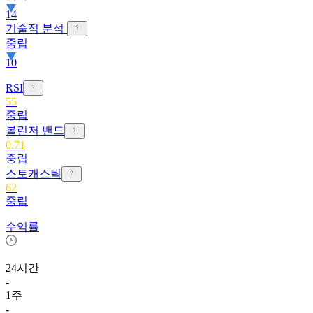
14
기술적 분석
중립
10
RSI
55
중립
볼린저 밴드
0.71
중립
스토캐스틱
62
중립
수익률
24시간
-
1주
-