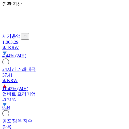
연관 자산
시가총액
1,063.29
억
KRW
4.44% (24H)
24시간 거래대금
37.41
억
KRW
11.42% (24H)
업비트 프리미엄
-0.31%
0.34
공포/탐욕 지수
탐욕