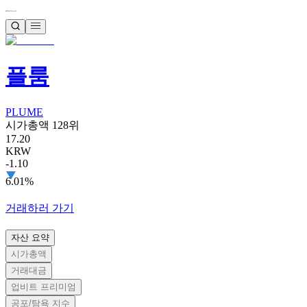
플룸
PLUME
시가총액 128위
17.20
KRW
-1.10
6.01%
거래하러 가기
자산 요약
시가총액
거래대금
업비트 프리미엄
공포/탐욕 지수