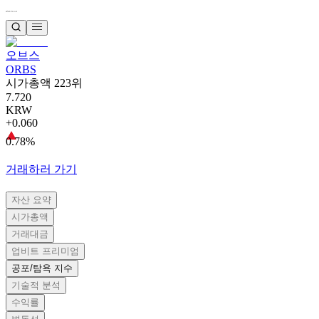
오브스
ORBS
시가총액 223위
7.720
KRW
+0.060
0.78%
거래하러 가기
자산 요약
시가총액
거래대금
업비트 프리미엄
공포/탐욕 지수
기술적 분석
수익률