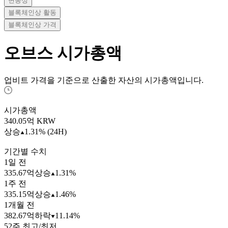
변동성
블록체인상 활동
블록체인상 가격
오브스
시가총액
업비트 가격을 기준으로 산출한 자산의 시가총액입니다.
시가총액
340.05
억 KRW
상승
1.31% (24H)
기간별 수치
1일 전
335.67억
상승
1.31%
1주 전
335.15억
상승
1.46%
1개월 전
382.67억
하락
11.14%
52주 최고/최저