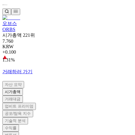
오브스
ORBS
시가총액 221위
7.760
KRW
+0.100
1.31%
거래하러 가기
자산 요약
시가총액
거래대금
업비트 프리미엄
공포/탐욕 지수
기술적 분석
수익률