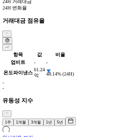
24H 거래대금
24H 변화율
거래대금 점유율
항목
값
비율
업비트
-
-
61.24
온도파이낸스
48.14% (24H)
억
-
-
유동성 지수
1주
1개월
3개월
1년
5년