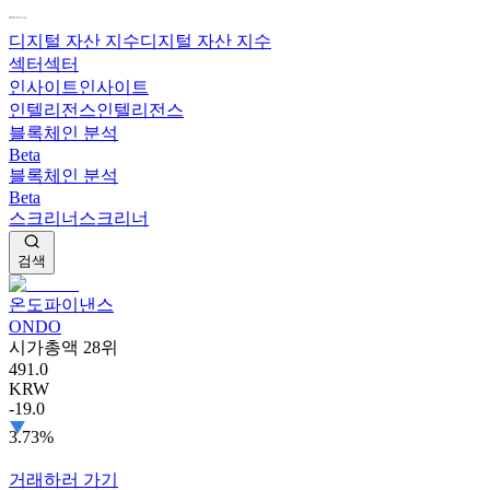
디지털 자산 지수
디지털 자산 지수
섹터
섹터
인사이트
인사이트
인텔리전스
인텔리전스
블록체인 분석
Beta
블록체인 분석
Beta
스크리너
스크리너
검색
온도파이낸스
ONDO
시가총액 28위
491.0
KRW
-19.0
3.73%
거래하러 가기