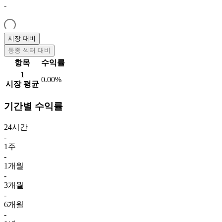
-
시장 대비
동종 섹터 대비
항목
수익률
1
0.00%
시장 평균
기간별 수익률
24시간
-
1주
-
1개월
-
3개월
-
6개월
-