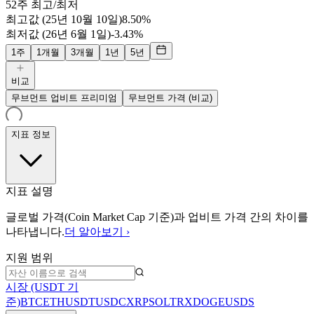
52주 최고/최저
최고값 (25년 10월 10일)
8.50%
최저값 (26년 6월 1일)
-3.43%
1주
1개월
3개월
1년
5년
비교
무브먼트 업비트 프리미엄
무브먼트 가격 (비교)
지표 정보
지표 설명
글로벌 가격(Coin Market Cap 기준)과 업비트 가격 간의 차이를
나타냅니다.
더 알아보기 ›
지원 범위
시장 (USDT 기
준)
BTC
ETH
USDT
USDC
XRP
SOL
TRX
DOGE
USDS