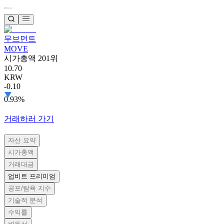
무브먼트
MOVE
시가총액 201위
10.70
KRW
-0.10
0.93%
거래하러 가기
자산 요약
시가총액
거래대금
업비트 프리미엄
공포/탐욕 지수
기술적 분석
수익률