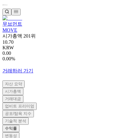
무브먼트
MOVE
시가총액 201위
10.70
KRW
0.00
0.00%
거래하러 가기
자산 요약
시가총액
거래대금
업비트 프리미엄
공포/탐욕 지수
기술적 분석
수익률
변동성