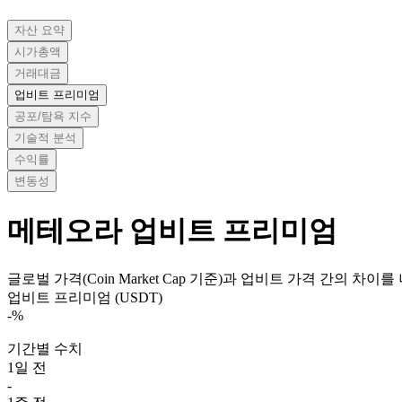
자산 요약
시가총액
거래대금
업비트 프리미엄
공포/탐욕 지수
기술적 분석
수익률
변동성
메테오라
업비트 프리미엄
글로벌 가격(Coin Market Cap 기준)과 업비트 가격 간의 차이
업비트 프리미엄 (USDT)
-
%
기간별 수치
1일 전
-