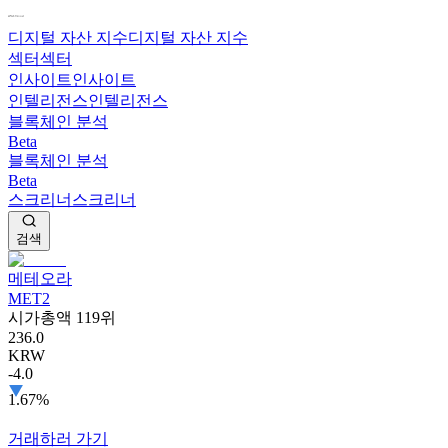
디지털 자산 지수
디지털 자산 지수
섹터
섹터
인사이트
인사이트
인텔리전스
인텔리전스
블록체인 분석
Beta
블록체인 분석
Beta
스크리너
스크리너
검색
메테오라
MET2
시가총액 119위
236.0
KRW
-4.0
1.67%
거래하러 가기