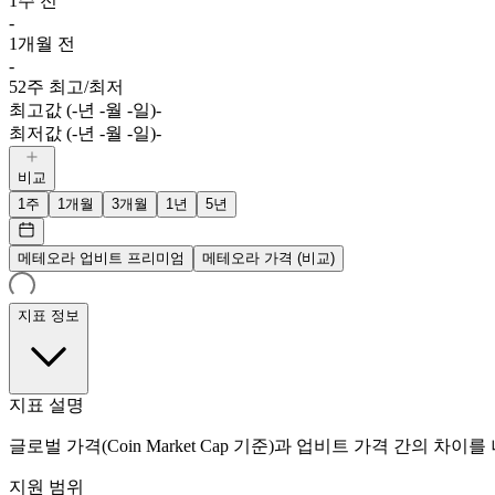
1주 전
-
1개월 전
-
52주 최고/최저
최고값 (-년 -월 -일)
-
최저값 (-년 -월 -일)
-
비교
1주
1개월
3개월
1년
5년
메테오라 업비트 프리미엄
메테오라 가격 (비교)
지표 정보
지표 설명
글로벌 가격(Coin Market Cap 기준)과 업비트 가격 간의 차이
지원 범위