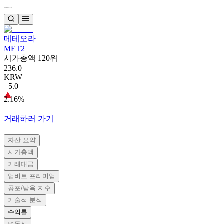
메테오라
MET2
시가총액 120위
236.0
KRW
+5.0
2.16%
거래하러 가기
자산 요약
시가총액
거래대금
업비트 프리미엄
공포/탐욕 지수
기술적 분석
수익률