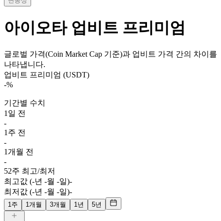
변동성
아이오타
업비트 프리미엄
글로벌 가격(Coin Market Cap 기준)과 업비트 가격 간의 차이를
나타냅니다.
업비트 프리미엄 (USDT)
-
%
기간별 수치
1일 전
-
1주 전
-
1개월 전
-
52주 최고/최저
최고값 (-년 -월 -일)
-
최저값 (-년 -월 -일)
-
1주
1개월
3개월
1년
5년