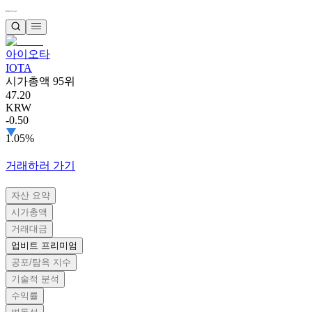
아이오타
IOTA
시가총액 95위
47.20
KRW
-0.50
1.05%
거래하러 가기
자산 요약
시가총액
거래대금
업비트 프리미엄
공포/탐욕 지수
기술적 분석
수익률