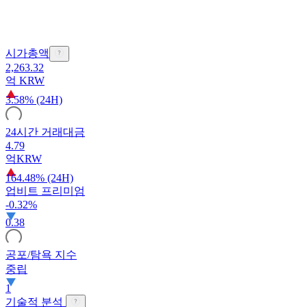
시가총액
2,263.32
억
KRW
3.58% (24H)
24시간 거래대금
4.79
억
KRW
164.48% (24H)
업비트 프리미엄
-0.32%
0.38
공포/탐욕 지수
중립
1
기술적 분석