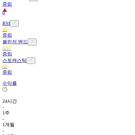
중립
0
RSI
45
중립
볼린저 밴드
0.57
중립
스토캐스틱
68
중립
수익률
24시간
-
1주
-
1개월
-