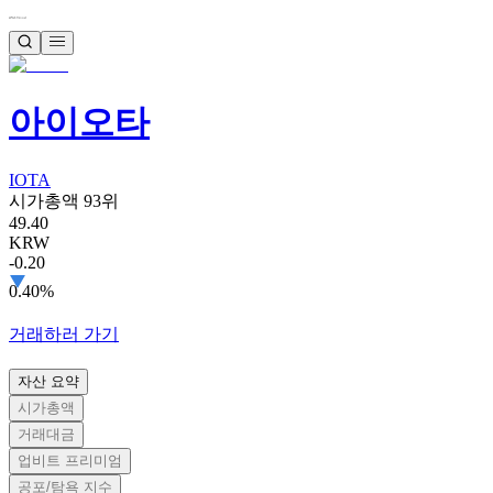
아이오타
IOTA
시가총액 93위
49.40
KRW
-0.20
0.40%
거래하러 가기
자산 요약
시가총액
거래대금
업비트 프리미엄
공포/탐욕 지수