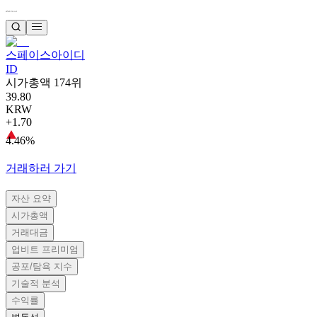
스페이스아이디
ID
시가총액 174위
39.80
KRW
+1.70
4.46%
거래하러 가기
자산 요약
시가총액
거래대금
업비트 프리미엄
공포/탐욕 지수
기술적 분석
수익률