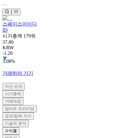
스페이스아이디
ID
시가총액 179위
37.80
KRW
-1.20
3.08%
거래하러 가기
자산 요약
시가총액
거래대금
업비트 프리미엄
공포/탐욕 지수
기술적 분석
수익률