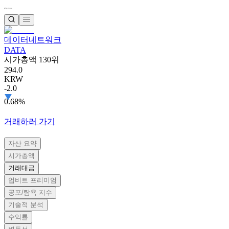
데이터네트워크
DATA
시가총액 130위
294.0
KRW
-2.0
0.68%
거래하러 가기
자산 요약
시가총액
거래대금
업비트 프리미엄
공포/탐욕 지수
기술적 분석
수익률