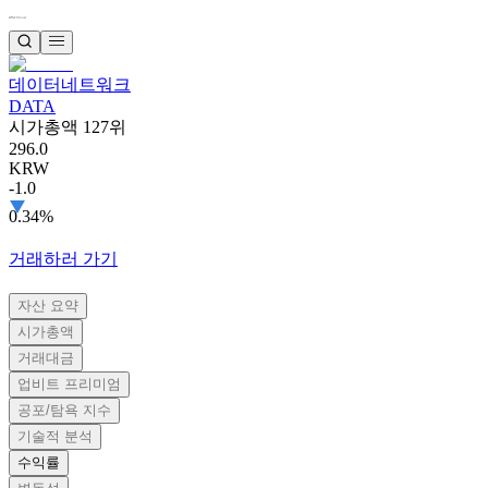
데이터네트워크
DATA
시가총액 127위
296.0
KRW
-1.0
0.34%
거래하러 가기
자산 요약
시가총액
거래대금
업비트 프리미엄
공포/탐욕 지수
기술적 분석
수익률