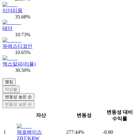
이더리움
35.68%
테더
10.73%
유에스디코인
10.65%
엑스알피(리플)
30.50%
랭킹
자산별
변동성 높은 순
변동성 낮은 순
변동성 대비
자산
변동성
수익률
1
제로베이스
277.44%
-0.80
ZBT/KRW