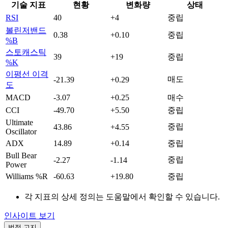
기술 지표
현황
변화량
상태
RSI
40
+4
중립
볼린저밴드
0.38
+0.10
중립
%B
스토캐스틱
39
+19
중립
%K
이평선 이격
매도
-21.39
+0.29
도
MACD
-3.07
+0.25
매수
CCI
-49.70
+5.50
중립
Ultimate
중립
43.86
+4.55
Oscillator
ADX
14.89
+0.14
중립
Bull Bear
중립
-2.27
-1.14
Power
Williams %R
-60.63
+19.80
중립
각 지표의 상세 정의는 도움말에서 확인할 수 있습니다.
인사이트 보기
법적 고지