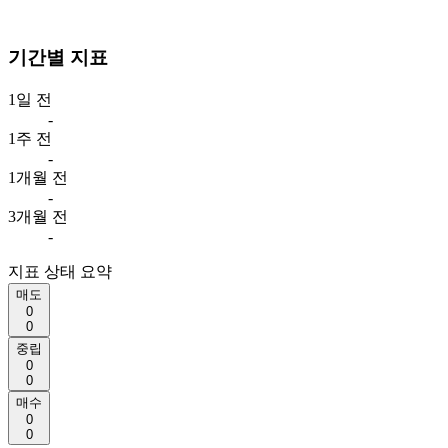
기간별 지표
1일 전
-
1주 전
-
1개월 전
-
3개월 전
-
지표 상태 요약
매도
0
0
중립
0
0
매수
0
0