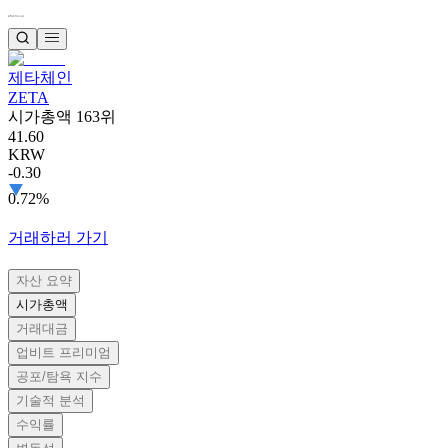
제타체인
ZETA
시가총액 163위
41.60
KRW
-0.30
0.72%
거래하러 가기
자산 요약
시가총액
거래대금
업비트 프리미엄
공포/탐욕 지수
기술적 분석
수익률