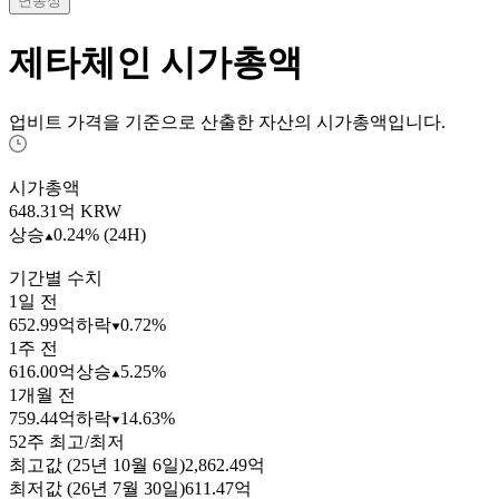
변동성
제타체인
시가총액
업비트 가격을 기준으로 산출한 자산의 시가총액입니다.
시가총액
648.31
억 KRW
상승
0.24% (24H)
기간별 수치
1일 전
652.99억
하락
0.72%
1주 전
616.00억
상승
5.25%
1개월 전
759.44억
하락
14.63%
52주 최고/최저
최고값 (25년 10월 6일)
2,862.49억
최저값 (26년 7월 30일)
611.47억