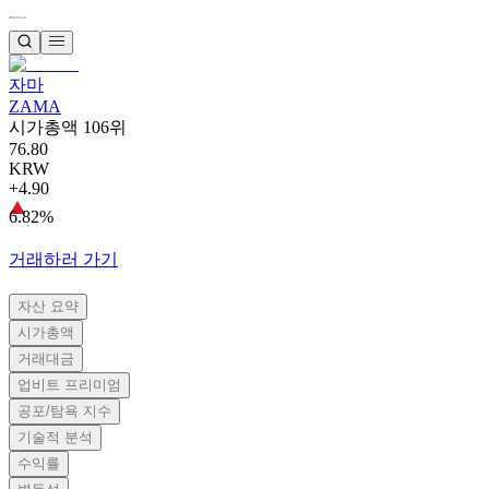
자마
ZAMA
시가총액 106위
76.80
KRW
+4.90
6.82%
거래하러 가기
자산 요약
시가총액
거래대금
업비트 프리미엄
공포/탐욕 지수
기술적 분석
수익률