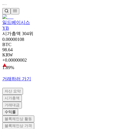
일드베이시스
YB
시가총액 304위
0.00000108
BTC
98.64
KRW
+0.00000002
1.89%
거래하러 가기
자산 요약
시가총액
거래대금
수익률
블록체인상 활동
블록체인상 가격