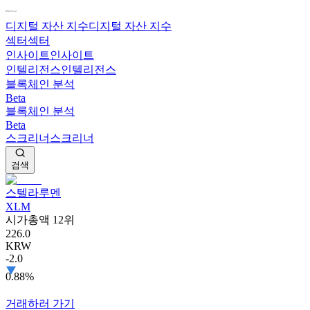
디지털 자산 지수
디지털 자산 지수
섹터
섹터
인사이트
인사이트
인텔리전스
인텔리전스
블록체인 분석
Beta
블록체인 분석
Beta
스크리너
스크리너
검색
스텔라루멘
XLM
시가총액 12위
226.0
KRW
-2.0
0.88%
거래하러 가기