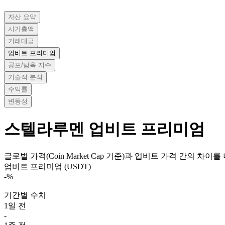
자산 요약
시가총액
거래대금
업비트 프리미엄
공포/탐욕 지수
기술적 분석
수익률
변동성
스텔라루멘
업비트 프리미엄
글로벌 가격(Coin Market Cap 기준)과 업비트 가격 간의 차이
업비트 프리미엄 (USDT)
-
%
기간별 수치
1일 전
-