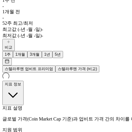
1주 전
-
1개월 전
-
52주 최고/최저
최고값 (-년 -월 -일)
-
최저값 (-년 -월 -일)
-
비교
1주
1개월
3개월
1년
5년
스텔라루멘 업비트 프리미엄
스텔라루멘 가격 (비교)
지표 정보
지표 설명
글로벌 가격(Coin Market Cap 기준)과 업비트 가격 간의 차이
지원 범위