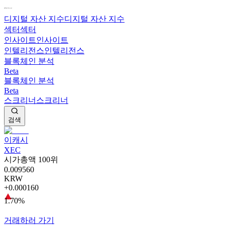
디지털 자산 지수
디지털 자산 지수
섹터
섹터
인사이트
인사이트
인텔리전스
인텔리전스
블록체인 분석
Beta
블록체인 분석
Beta
스크리너
스크리너
검색
이캐시
XEC
시가총액 100위
0.009560
KRW
+0.000160
1.70%
거래하러 가기