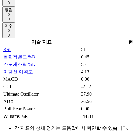
0
중립
0
0
매수
0
0
기술 지표
현
RSI
51
볼린저밴드 %B
0.45
스토캐스틱 %K
55
이평선 이격도
4.13
MACD
0.00
CCI
-21.21
Ultimate Oscillator
37.90
ADX
36.56
Bull Bear Power
0.00
Williams %R
-44.83
각 지표의 상세 정의는 도움말에서 확인할 수 있습니다.