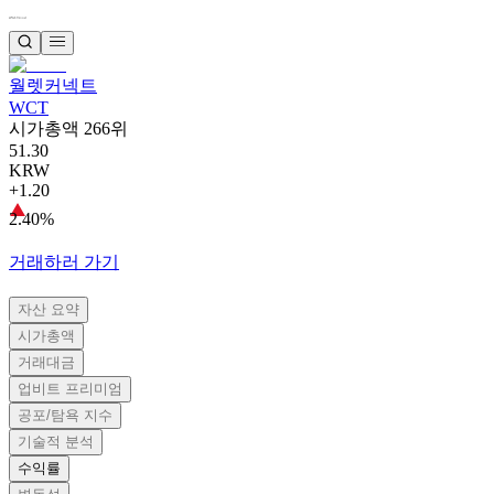
월렛커넥트
WCT
시가총액 266위
51.30
KRW
+1.20
2.40%
거래하러 가기
자산 요약
시가총액
거래대금
업비트 프리미엄
공포/탐욕 지수
기술적 분석
수익률