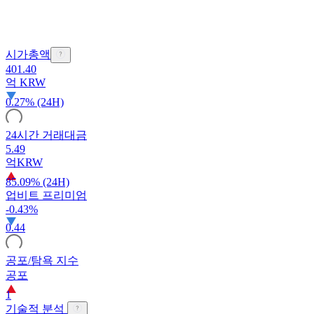
시가총액
401.40
억
KRW
0.27% (24H)
24시간 거래대금
5.49
억
KRW
85.09% (24H)
업비트 프리미엄
-0.43%
0.44
공포/탐욕 지수
공포
1
기술적 분석