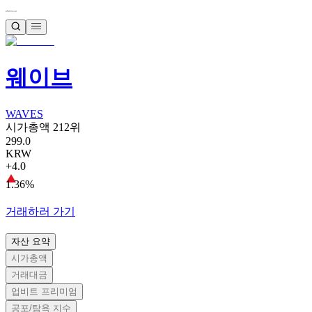
웨이브
WAVES
시가총액 212위
299.0
KRW
+4.0
1.36%
거래하러 가기
자산 요약
시가총액
거래대금
업비트 프리미엄
공포/탐욕 지수