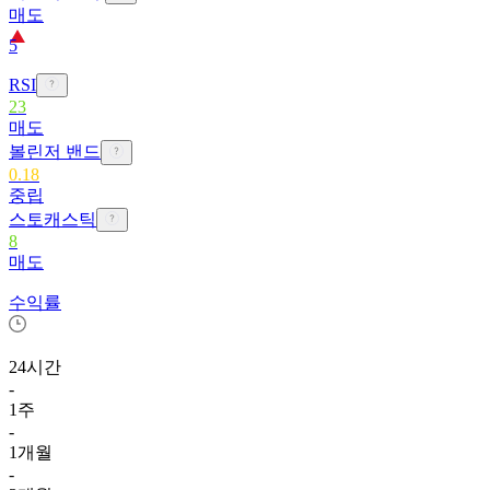
매도
5
RSI
23
매도
볼린저 밴드
0.18
중립
스토캐스틱
8
매도
수익률
24시간
-
1주
-
1개월
-