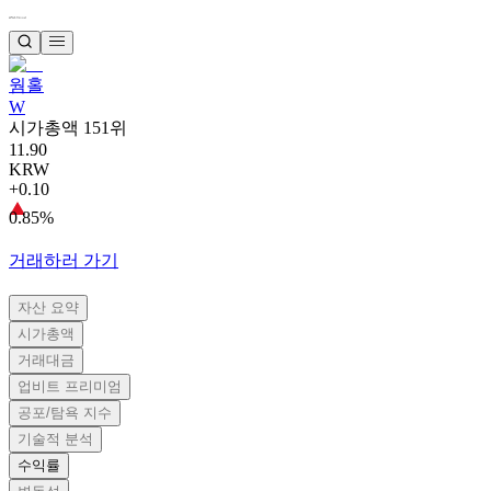
웜홀
W
시가총액 151위
11.90
KRW
+0.10
0.85%
거래하러 가기
자산 요약
시가총액
거래대금
업비트 프리미엄
공포/탐욕 지수
기술적 분석
수익률