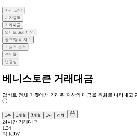
자산 요약
시가총액
거래대금
업비트 프리미엄
공포/탐욕 지수
기술적 분석
수익률
변동성
베니스토큰
거래대금
업비트 전체 마켓에서 거래된 자산의 대금을 원화로 나타내고 
1주
1개월
3개월
1년
전체
24시간 거래대금
1.34
억
KRW