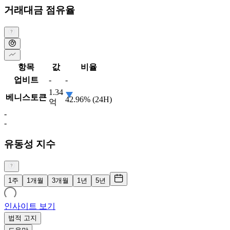
거래대금 점유율
항목
값
비율
업비트
-
-
1.34
베니스토큰
42.96% (24H)
억
-
-
유동성 지수
1주
1개월
3개월
1년
5년
인사이트 보기
법적 고지