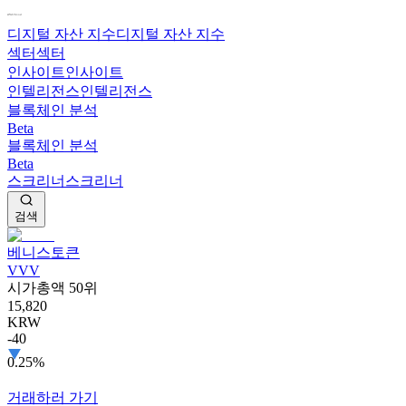
디지털 자산 지수
디지털 자산 지수
섹터
섹터
인사이트
인사이트
인텔리전스
인텔리전스
블록체인 분석
Beta
블록체인 분석
Beta
스크리너
스크리너
검색
베니스토큰
VVV
시가총액 50위
15,820
KRW
-40
0.25%
거래하러 가기