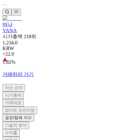
바나
VANA
시가총액 218위
1,234.0
KRW
+22.0
1.82%
거래하러 가기
자산 요약
시가총액
거래대금
업비트 프리미엄
공포/탐욕 지수
기술적 분석
수익률