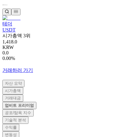
테더
USDT
시가총액 3위
1,418.0
KRW
0.0
0.00%
거래하러 가기
자산 요약
시가총액
거래대금
업비트 프리미엄
공포/탐욕 지수
기술적 분석
수익률
변동성