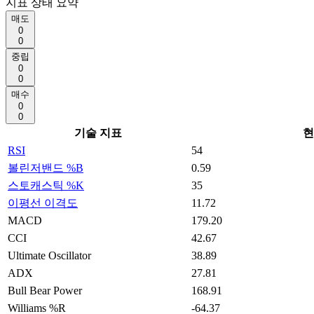
지표 상태 요약
매도
0
0
중립
0
0
매수
0
0
기술 지표
현
RSI
54
볼린저밴드 %B
0.59
스토캐스틱 %K
35
이평선 이격도
11.72
MACD
179.20
CCI
42.67
Ultimate Oscillator
38.89
ADX
27.81
Bull Bear Power
168.91
Williams %R
-64.37