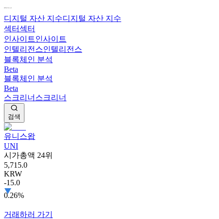
디지털 자산 지수
디지털 자산 지수
섹터
섹터
인사이트
인사이트
인텔리전스
인텔리전스
블록체인 분석
Beta
블록체인 분석
Beta
스크리너
스크리너
검색
유니스왑
UNI
시가총액 24위
5,715.0
KRW
-15.0
0.26%
거래하러 가기