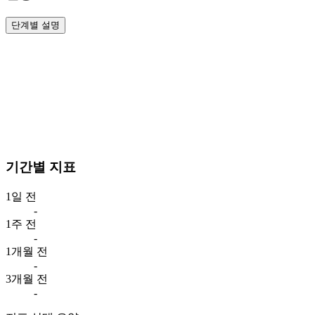
단계별 설명
기간별 지표
1일 전
-
1주 전
-
1개월 전
-
3개월 전
-