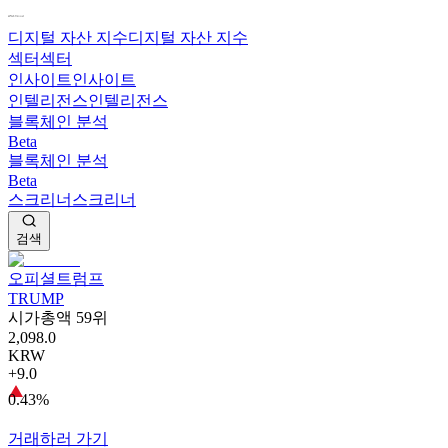
디지털 자산 지수
디지털 자산 지수
섹터
섹터
인사이트
인사이트
인텔리전스
인텔리전스
블록체인 분석
Beta
블록체인 분석
Beta
스크리너
스크리너
검색
오피셜트럼프
TRUMP
시가총액 59위
2,098.0
KRW
+9.0
0.43%
거래하러 가기