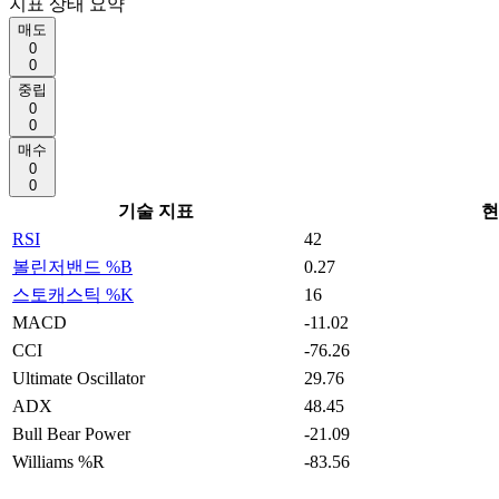
지표 상태 요약
매도
0
0
중립
0
0
매수
0
0
기술 지표
현
RSI
42
볼린저밴드 %B
0.27
스토캐스틱 %K
16
MACD
-11.02
CCI
-76.26
Ultimate Oscillator
29.76
ADX
48.45
Bull Bear Power
-21.09
Williams %R
-83.56