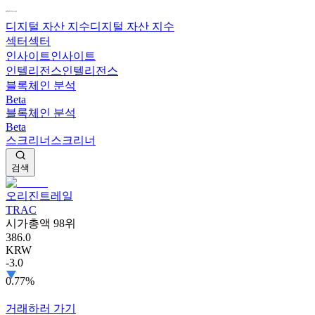
디지털 자산 지수
디지털 자산 지수
섹터
섹터
인사이트
인사이트
인텔리전스
인텔리전스
블록체인 분석
Beta
블록체인 분석
Beta
스크리너
스크리너
검색
오리진트레일
TRAC
시가총액 98위
386.0
KRW
-3.0
0.77%
거래하러 가기