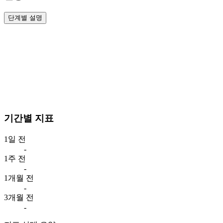
단계별 설명
기간별 지표
1일 전
-
1주 전
-
1개월 전
-
3개월 전
-