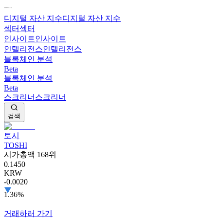
디지털 자산 지수
디지털 자산 지수
섹터
섹터
인사이트
인사이트
인텔리전스
인텔리전스
블록체인 분석
Beta
블록체인 분석
Beta
스크리너
스크리너
검색
토시
TOSHI
시가총액 168위
0.1450
KRW
-0.0020
1.36%
거래하러 가기