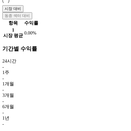
시장 대비
동종 섹터 대비
항목
수익률
1
0.00%
시장 평균
기간별 수익률
24시간
-
1주
-
1개월
-
3개월
-
6개월
-
1년
-