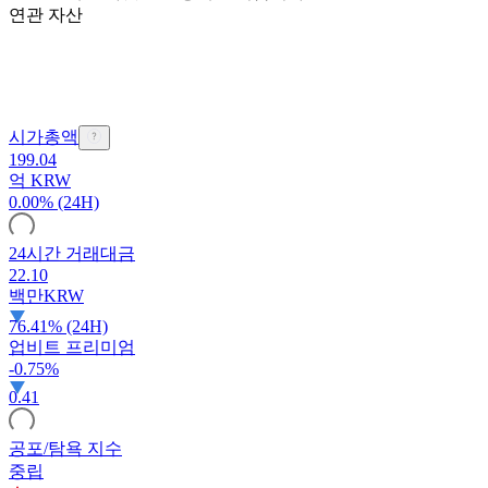
연관 자산
시가총액
199.04
억
KRW
0.00% (24H)
24시간 거래대금
22.10
백만
KRW
76.41% (24H)
업비트 프리미엄
-0.75%
0.41
공포/탐욕 지수
중립