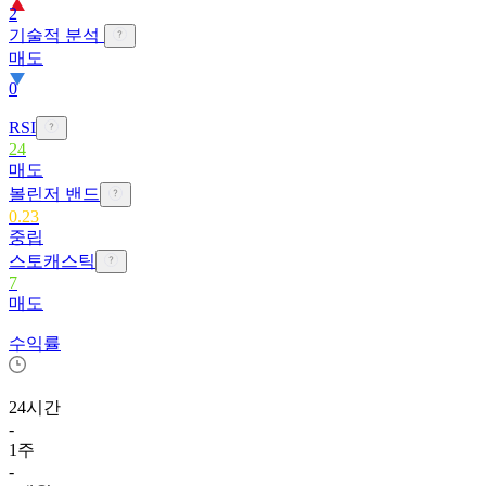
2
기술적 분석
매도
0
RSI
24
매도
볼린저 밴드
0.23
중립
스토캐스틱
7
매도
수익률
24시간
-
1주
-