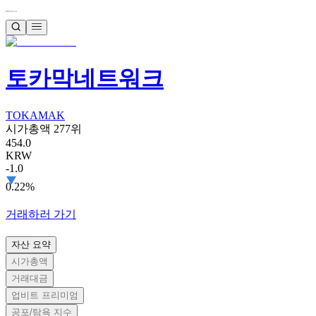
토카막네트워크
TOKAMAK
시가총액 277위
454.0
KRW
-1.0
0.22%
거래하러 가기
자산 요약
시가총액
거래대금
업비트 프리미엄
공포/탐욕 지수