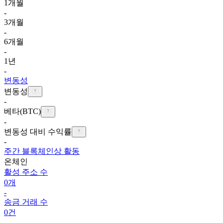
1개월
-
3개월
-
6개월
-
1년
-
변동성
변동성
-
베타(BTC)
-
변동성 대비 수익률
-
주간 블록체인상 활동
온체인
활성 주소 수
0개
-
송금 거래 수
0건
-