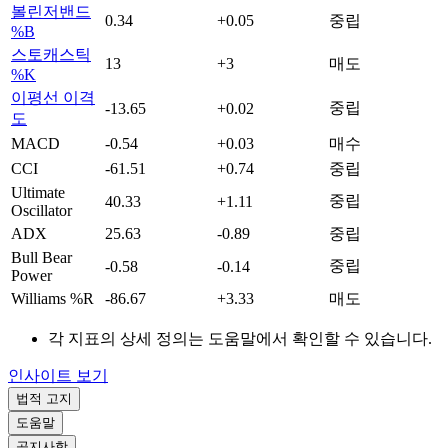
볼린저밴드
0.34
+0.05
중립
%B
스토캐스틱
13
+3
매도
%K
이평선 이격
중립
-13.65
+0.02
도
MACD
-0.54
+0.03
매수
CCI
-61.51
+0.74
중립
Ultimate
중립
40.33
+1.11
Oscillator
ADX
25.63
-0.89
중립
Bull Bear
중립
-0.58
-0.14
Power
Williams %R
-86.67
+3.33
매도
각 지표의 상세 정의는 도움말에서 확인할 수 있습니다.
인사이트 보기
법적 고지
도움말
공지사항