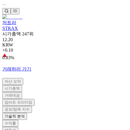
저트라
STRAX
시가총액 247위
12.20
KRW
+0.10
0.83%
거래하러 가기
자산 요약
시가총액
거래대금
업비트 프리미엄
공포/탐욕 지수
기술적 분석
수익률