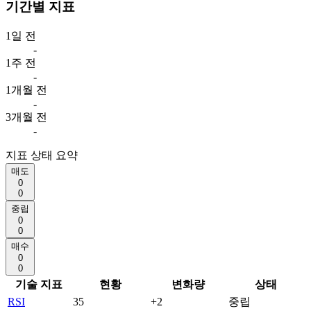
기간별 지표
1일 전
-
1주 전
-
1개월 전
-
3개월 전
-
지표 상태 요약
매도
0
0
중립
0
0
매수
0
0
기술 지표
현황
변화량
상태
RSI
35
+2
중립