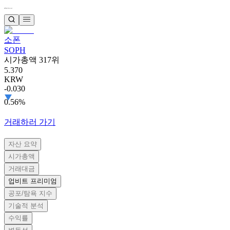
소폰
SOPH
시가총액 317위
5.370
KRW
-0.030
0.56%
거래하러 가기
자산 요약
시가총액
거래대금
업비트 프리미엄
공포/탐욕 지수
기술적 분석
수익률