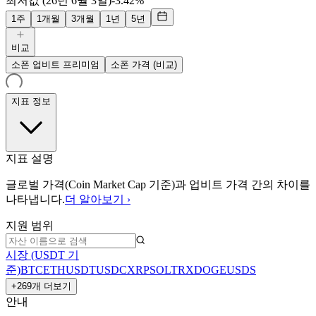
최저값 (26년 6월 3일)
-3.42%
1주
1개월
3개월
1년
5년
비교
소폰 업비트 프리미엄
소폰 가격 (비교)
지표 정보
지표 설명
글로벌 가격(Coin Market Cap 기준)과 업비트 가격 간의 차이를
나타냅니다.
더 알아보기 ›
지원 범위
시장 (USDT 기
준)
BTC
ETH
USDT
USDC
XRP
SOL
TRX
DOGE
USDS
+269개 더보기
안내