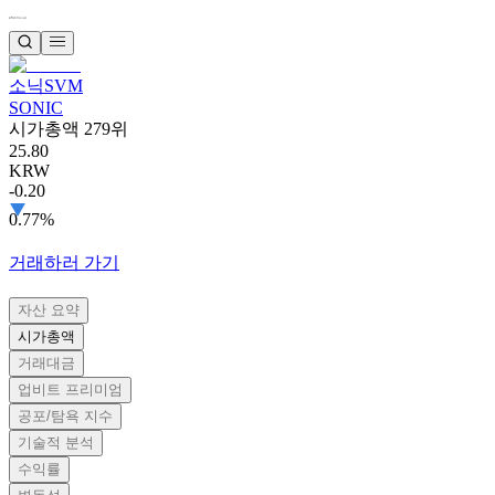
소닉SVM
SONIC
시가총액 279위
25.80
KRW
-0.20
0.77%
거래하러 가기
자산 요약
시가총액
거래대금
업비트 프리미엄
공포/탐욕 지수
기술적 분석
수익률