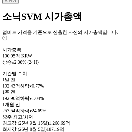
변동성
소닉SVM
시가총액
업비트 가격을 기준으로 산출한 자산의 시가총액입니다.
시가총액
190.95
억 KRW
상승
2.38% (24H)
기간별 수치
1일 전
192.43억
하락
0.77%
1주 전
192.96억
하락
1.04%
1개월 전
253.54억
하락
24.69%
52주 최고/최저
최고값 (25년 9월 15일)
1,268.69억
최저값 (26년 8월 5일)
187.19억