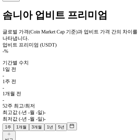
솜니아
업비트 프리미엄
글로벌 가격(Coin Market Cap 기준)과 업비트 가격 간의 차이를
나타냅니다.
업비트 프리미엄 (USDT)
-
%
기간별 수치
1일 전
-
1주 전
-
1개월 전
-
52주 최고/최저
최고값 (-년 -월 -일)
-
최저값 (-년 -월 -일)
-
1주
1개월
3개월
1년
5년
비교