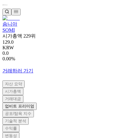
솜니아
SOMI
시가총액 229위
129.0
KRW
0.0
0.00%
거래하러 가기
자산 요약
시가총액
거래대금
업비트 프리미엄
공포/탐욕 지수
기술적 분석
수익률
변동성