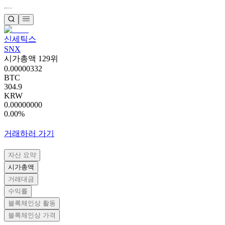
신세틱스
SNX
시가총액 129위
0.00000332
BTC
304.9
KRW
0.00000000
0.00%
거래하러 가기
자산 요약
시가총액
거래대금
수익률
블록체인상 활동
블록체인상 가격