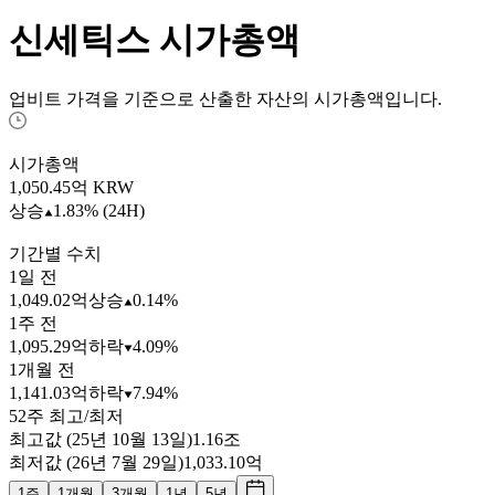
신세틱스
시가총액
업비트 가격을 기준으로 산출한 자산의 시가총액입니다.
시가총액
1,050.45
억 KRW
상승
1.83% (24H)
기간별 수치
1일 전
1,049.02억
상승
0.14%
1주 전
1,095.29억
하락
4.09%
1개월 전
1,141.03억
하락
7.94%
52주 최고/최저
최고값 (25년 10월 13일)
1.16조
최저값 (26년 7월 29일)
1,033.10억
1주
1개월
3개월
1년
5년