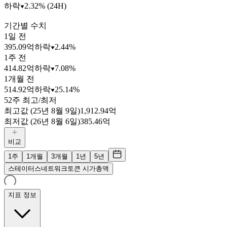
하락
2.32% (24H)
기간별 수치
1일 전
395.09억
하락
2.44%
1주 전
414.82억
하락
7.08%
1개월 전
514.92억
하락
25.14%
52주 최고/최저
최고값 (25년 8월 9일)
1,912.94억
최저값 (26년 8월 6일)
385.46억
비교
1주
1개월
3개월
1년
5년
스테이터스네트워크토큰 시가총액
지표 정보