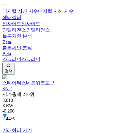
디지털 자산 지수
디지털 자산 지수
섹터
섹터
인사이트
인사이트
인텔리전스
인텔리전스
블록체인 분석
Beta
블록체인 분석
Beta
스크리너
스크리너
검색
스테이터스네트워크토큰
SNT
시가총액 216위
8.010
KRW
-0.200
2.44%
거래하러 가기