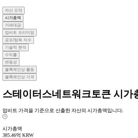
자산 요약
시가총액
거래대금
업비트 프리미엄
공포/탐욕 지수
기술적 분석
수익률
변동성
블록체인상 활동
블록체인상 가격
스테이터스네트워크토큰
시가
업비트 가격을 기준으로 산출한 자산의 시가총액입니다.
시가총액
385.46
억 KRW