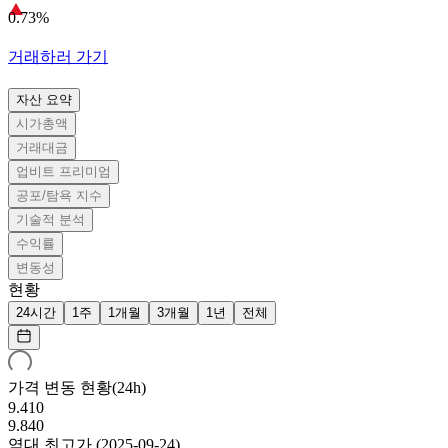
0.73%
거래하러 가기
자산 요약
시가총액
거래대금
업비트 프리미엄
공포/탐욕 지수
기술적 분석
수익률
변동성
현황
24시간
1주
1개월
3개월
1년
전체
가격 변동 현황(24h)
9.410
9.840
역대 최고가
(
2025-09-24
)