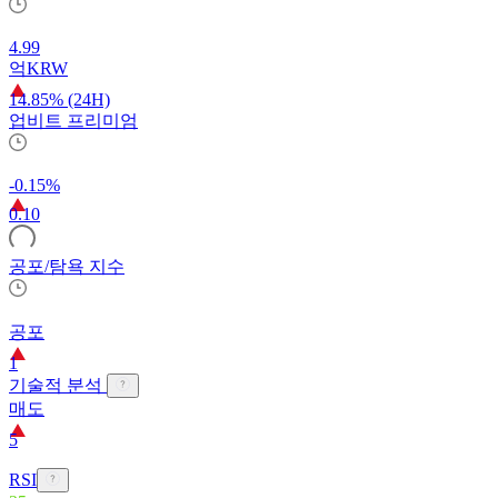
4.99
억
KRW
14.85% (24H)
업비트 프리미엄
-0.15%
0.10
공포/탐욕 지수
공포
1
기술적 분석
매도
5
RSI