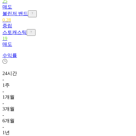
25
매도
볼린저 밴드
0.28
중립
스토캐스틱
19
매도
수익률
24시간
-
1주
-
1개월
-
3개월
-
6개월
-
1년