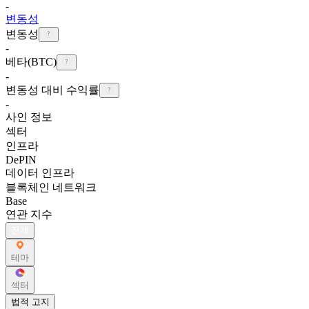
-
변동성
변동성
-
베타(BTC)
-
변동성 대비 수익률
-
사인 정보
섹터
인프라
DePIN
데이터 인프라
블록체인 네트워크
Base
연관 지수
전체
테마
섹터
법적 고지