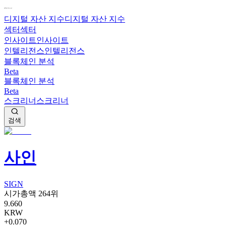
디지털 자산 지수
디지털 자산 지수
섹터
섹터
인사이트
인사이트
인텔리전스
인텔리전스
블록체인 분석
Beta
블록체인 분석
Beta
스크리너
스크리너
검색
사인
SIGN
시가총액 264위
9.660
KRW
+0.070