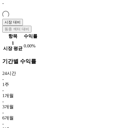
-
시장 대비
동종 섹터 대비
항목
수익률
1
0.00%
시장 평균
기간별 수익률
24시간
-
1주
-
1개월
-
3개월
-
6개월
-