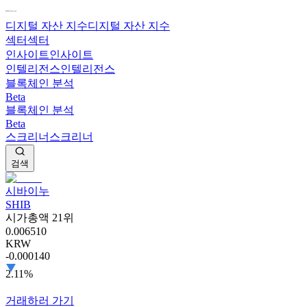
디지털 자산 지수
디지털 자산 지수
섹터
섹터
인사이트
인사이트
인텔리전스
인텔리전스
블록체인 분석
Beta
블록체인 분석
Beta
스크리너
스크리너
검색
시바이누
SHIB
시가총액 21위
0.006510
KRW
-0.000140
2.11%
거래하러 가기