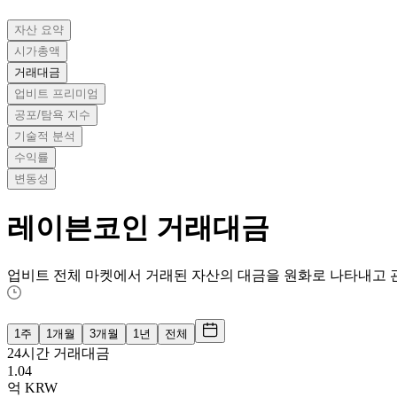
자산 요약
시가총액
거래대금
업비트 프리미엄
공포/탐욕 지수
기술적 분석
수익률
변동성
레이븐코인
거래대금
업비트 전체 마켓에서 거래된 자산의 대금을 원화로 나타내고 
1주
1개월
3개월
1년
전체
24시간 거래대금
1.04
억
KRW