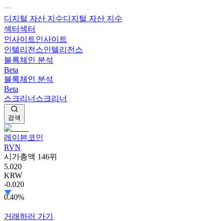
디지털 자산 지수
디지털 자산 지수
섹터
섹터
인사이트
인사이트
인텔리전스
인텔리전스
블록체인 분석
Beta
블록체인 분석
Beta
스크리너
스크리너
검색
레이븐코인
RVN
시가총액 146위
5.020
KRW
-0.020
0.40%
거래하러 가기