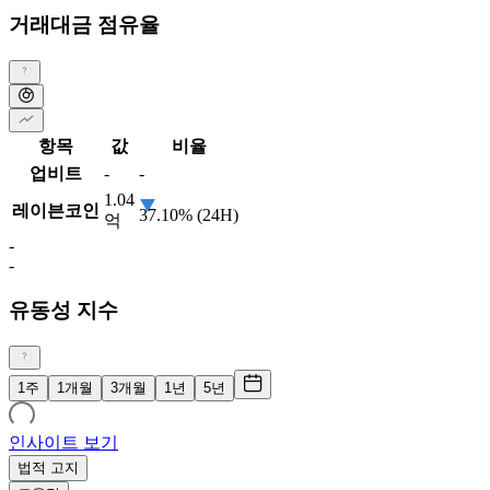
거래대금 점유율
항목
값
비율
업비트
-
-
1.04
레이븐코인
37.10% (24H)
억
-
-
유동성 지수
1주
1개월
3개월
1년
5년
인사이트 보기
법적 고지